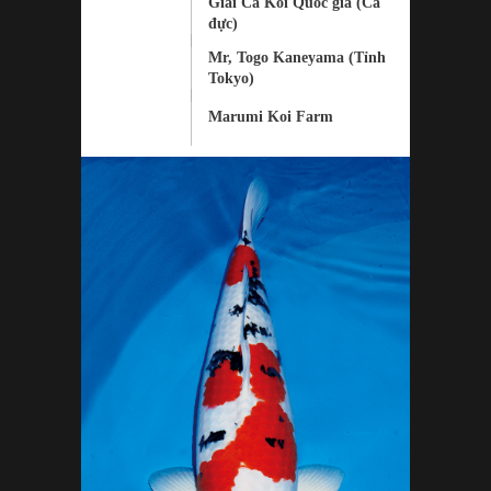
Giải Cá Koi Quốc gia (Cá
đực)
Mr, Togo Kaneyama (Tỉnh
Tokyo)
Marumi Koi Farm