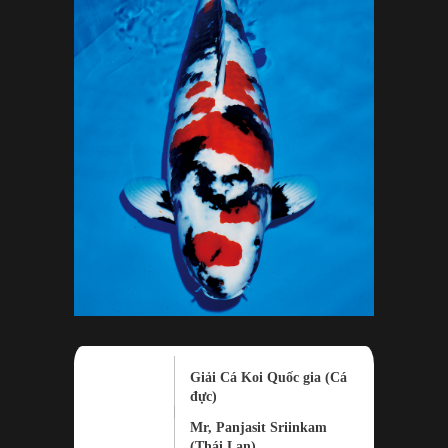
Giải Cá Koi Quốc gia (Cá
đực)
Mr, Panjasit Sriinkam
(Thái Lan)