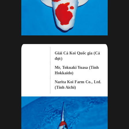
Giải Cá Koi Quốc gia (Cá
đực)
Mr, Tokuaki Yuasa (Tỉnh
Hokkaido)
Narita Koi Farm Co., Ltd.
(Tỉnh Aichi)