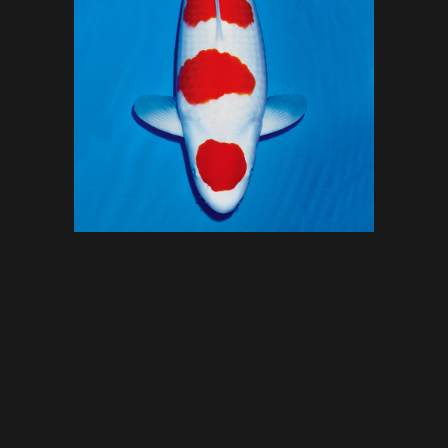
Liên hệ
Giới thiệu về Cá Koi Momotaro Okayama